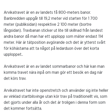
Arvikatravet är en av landets få 800-meters banor.
Banbredden uppgår till 19,2 meter vid starten för 1 700
meter (publiksidan) respektive 2 100 meter (bortre
långsidan). Travbanan sticker ut lite till skillnad från landest
andra banor då man har ett upplopp som mäter endast 114
meter. Här är tätposition avgörande och det är ytterst svårt
för köhästarna att ta något på ledarduon över det korta
upploppet..
Arvikatravet är en av landet sommarbanor och här kan man
komma travet nära inpå om man gör ett besök en dag när
det körs trav.
Arvikatravet har inte openstretch och använder sig inte heller
av vinklad startbilsvinge utan kör trav på traditionellt vis, som
det gjorts under alla år och det är troligen i denna form som
det kommer fortsätta.