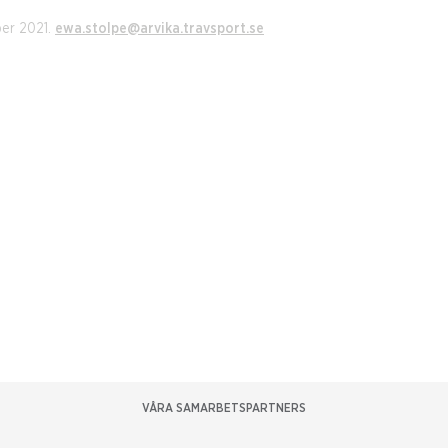
ber 2021.
ewa.stolpe@arvika.travsport.se
VÅRA SAMARBETSPARTNERS